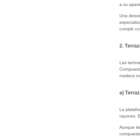
a su apari
Una desven
especiali
cumplir co
2. Terra
Las tarim
Compuestas
madera nat
a) Terra
La platafo
rayones. E
Aunque tie
compuesto