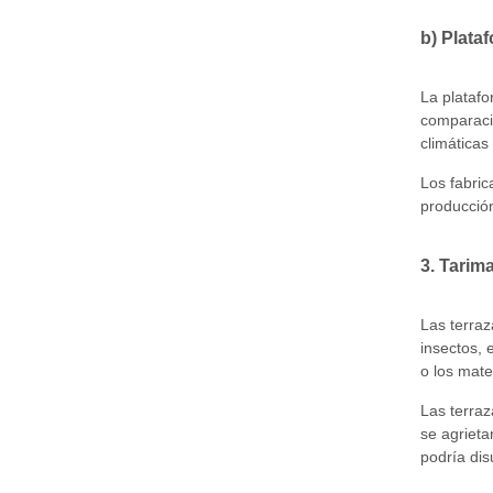
b) Plata
La platafo
comparació
climática
Los fabric
producció
3. Tarim
Las terraz
insectos,
o los mate
Las terra
se agrieta
podría dis