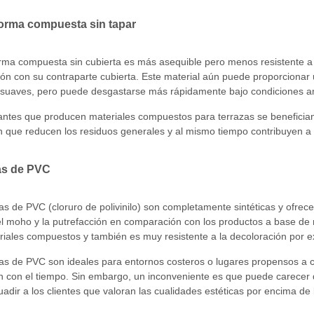
forma compuesta sin tapar
rma compuesta sin cubierta es más asequible pero menos resistente a 
n con su contraparte cubierta. Este material aún puede proporcionar
s suaves, pero puede desgastarse más rápidamente bajo condiciones a
antes que producen materiales compuestos para terrazas se benefician
n que reducen los residuos generales y al mismo tiempo contribuyen a
as de PVC
as de PVC (cloruro de polivinilo) son completamente sintéticas y ofrec
 el moho y la putrefacción en comparación con los productos a base d
riales compuestos y también es muy resistente a la decoloración por e
zas de PVC son ideales para entornos costeros o lugares propensos a 
n con el tiempo. Sin embargo, un inconveniente es que puede carecer 
uadir a los clientes que valoran las cualidades estéticas por encima de 