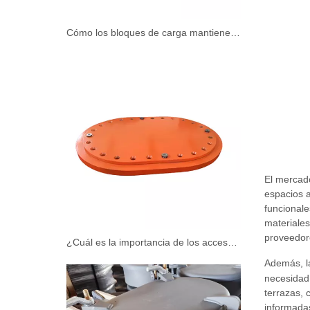
Cómo los bloques de carga mantienen sus envíos seguros durante el transporte
El mercado
espacios a
funcionale
materiales
proveedore
¿Cuál es la importancia de los accesorios de la cubierta de los barcos?
Además, l
necesidad 
terrazas, 
informadas