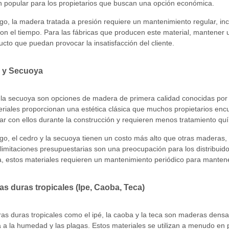
n popular para los propietarios que buscan una opción económica.
o, la madera tratada a presión requiere un mantenimiento regular, incl
 con el tiempo. Para las fábricas que producen este material, mantener
ucto que puedan provocar la insatisfacción del cliente.
o y Secuoya
 la secuoya son opciones de madera de primera calidad conocidas por s
riales proporcionan una estética clásica que muchos propietarios enc
ajar con ellos durante la construcción y requieren menos tratamiento qu
o, el cedro y la secuoya tienen un costo más alto que otras maderas,
limitaciones presupuestarias son una preocupación para los distribui
 estos materiales requieren un mantenimiento periódico para mantener 
as duras tropicales (Ipe, Caoba, Teca)
as duras tropicales como el ipé, la caoba y la teca son maderas dens
a a la humedad y las plagas. Estos materiales se utilizan a menudo en 