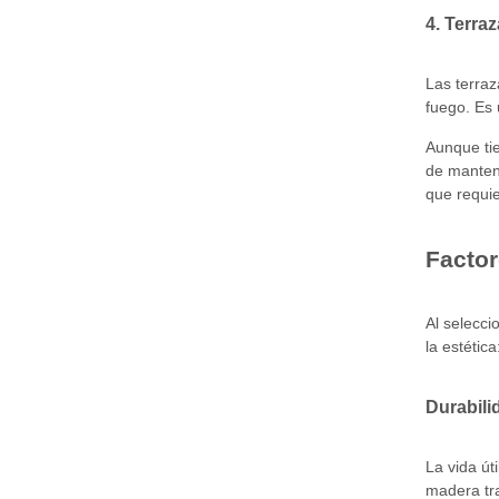
4. Terra
Las terraz
fuego. Es 
Aunque tie
de manteni
que requi
Factor
Al selecci
la estética
Durabili
La vida út
madera tra