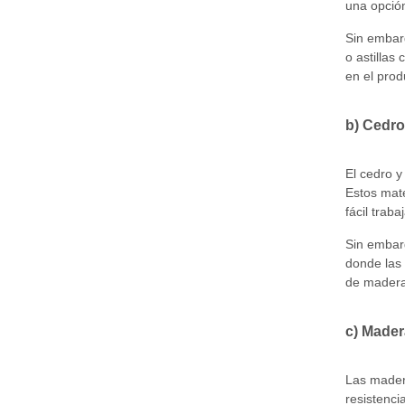
una opció
Sin embarg
o astillas
en el prod
b) Cedr
El cedro y
Estos mate
fácil trab
Sin embarg
donde las 
de madera,
c) Mader
Las mader
resistenci