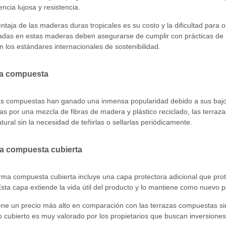
encia lujosa y resistencia.
taja de las maderas duras tropicales es su costo y la dificultad para 
zadas en estas maderas deben asegurarse de cumplir con prácticas de
n los estándares internacionales de sostenibilidad.
za compuesta
as compuestas han ganado una inmensa popularidad debido a sus bajos 
 por una mezcla de fibras de madera y plástico reciclado, las terraz
ural sin la necesidad de teñirlas o sellarlas periódicamente.
za compuesta cubierta
rma compuesta cubierta incluye una capa protectora adicional que prot
sta capa extiende la vida útil del producto y lo mantiene como nuevo 
ne un precio más alto en comparación con las terrazas compuestas sin 
 cubierto es muy valorado por los propietarios que buscan inversione