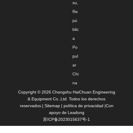
su,
Re
pú
blic
a
Po
pul
ar
Chi
na
​Copyright ©
2026
Changshu HaiChuan Engineering
& Equipment Co.,Ltd. Todos los derechos
reservados.|
Sitemap
|
política de privacidad
|Con
apoyo de
Leadong
苏ICP备2023015637号-1