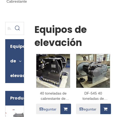
Cabrestante
Equipos de
elevación
Equipos
de
elevación
40 toneladas de
DF-545 40
Productos
cabrestante de
toneladas de
montaje del anillo D
engranajes
de perfil bajo
planetarios de
Preguntar
Preguntar
montaje en marcha