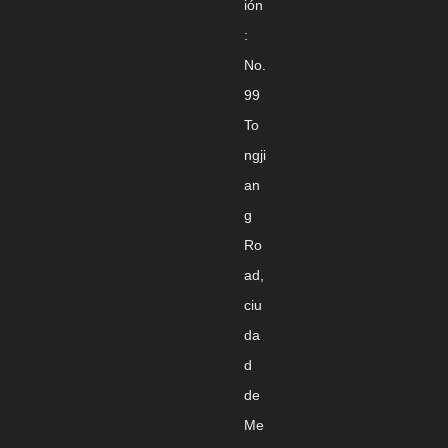
ión
:
No.
99
To
ngji
an
g
Ro
ad,
ciu
da
d
de
Me