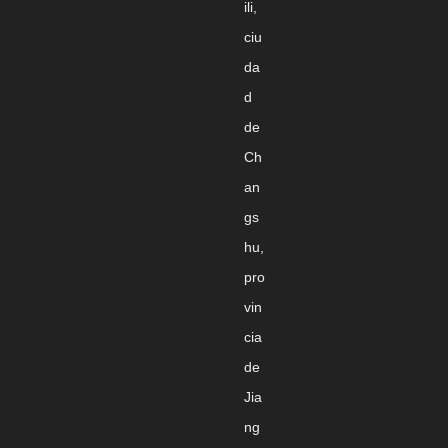
ili,
ciu
da
d
de
Ch
an
gs
hu,
pro
vin
cia
de
Jia
ng