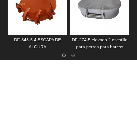
E
DF-343-5 4 ESCAPA DE
DF-274-5 elevado 2 escotilla
ALGURA
para perros para barcos