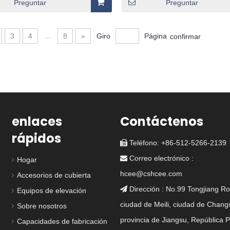
Preguntar
Preguntar
3
4
...
8
»
Giro
Página
confirmar
enlaces
Contáctenos
rápidos
Teléfono: +86-512-5266-2139

Correo electrónico :

Hogar
hcee@cshcee.com
Accesorios de cubierta
Dirección : No.99 Tongjiang Ro

Equipos de elevación
ciudad de Meili, ciudad de Chang
Sobre nosotros
43-5 4 ESCAPA
DF-274-5 elevado 2
ESCOTILLA
DF-3
provincia de Jiangsu, República 
Capacidades de fabricación