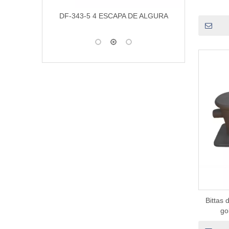
 ALGURA
DF-274-5 elevado 2 escotilla para perros
ESCOTI
para barcos
Bittas 
go