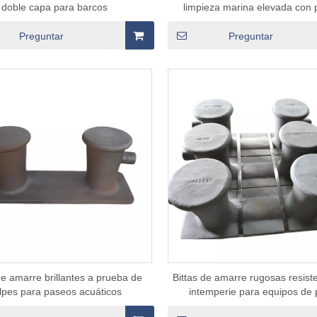
doble capa para barcos
limpieza marina elevada con
múltiples
LLA IMPERMEABLE CON
Preguntar
Preguntar
MANIJA EN T
de amarre brillantes a prueba de
Bittas de amarre rugosas resiste
lpes para paseos acuáticos
intemperie para equipos de 