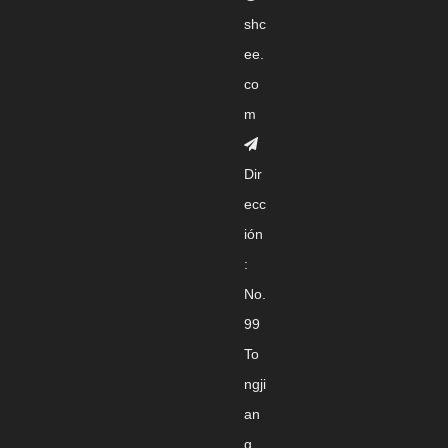
shc
ee.
co
m

Dir
ecc
ión
:
No.
99
To
ngji
an
g