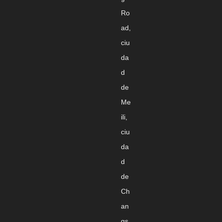
Ro
ad,
ciu
da
d
de
Me
ili,
ciu
da
d
de
Ch
an
gs