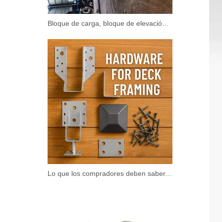
Bloque de carga, bloque de elevación y polea: ¿cuál es la diferencia de uso?
Lo que los compradores deben saber sobre ABS, DNV, LR y CCS para accesorios de cubierta