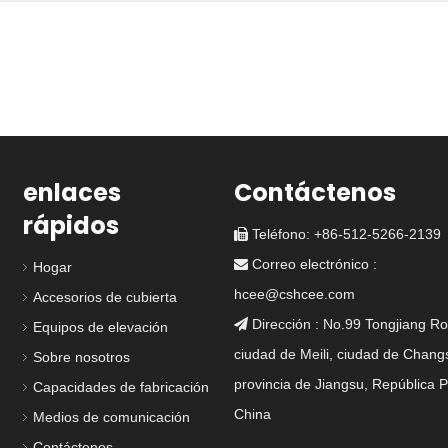
enlaces
Contáctenos
rápidos
Teléfono: +86-512-5266-2139

Correo electrónico :

Hogar
hcee@cshcee.com
Accesorios de cubierta
Dirección : No.99 Tongjiang Ro

Equipos de elevación
ciudad de Meili, ciudad de Chang
Sobre nosotros
DF-343-5 4 ESCAPA
DF-274-5 elevado 2
E
provincia de Jiangsu, República 
Capacidades de fabricación
DE ALGURA
escotilla para perros
IMPE
China
Medios de comunicación
para barcos
M
Contáctenos