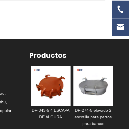
Productos
ad,
shu,
SCOTILLA
DF-343-5 4 ESCAPA
DF-274-5 elevado 2
E
Popular
RMEABLE CON
DE ALGURA
escotilla para perros
IMPE
ANIJA EN T
para barcos
MA