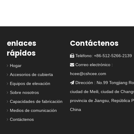
enlaces
Contáctenos
rápidos
Teléfono: +86-512-5266-2139

DF-343-5 4 ESCAPA
DF-274-5 elevado 2
Correo electrónico :

Hogar
DE ALGURA
escotilla para perros
para barcos
hcee@cshcee.com
Accesorios de cubierta
Dirección : No.99 Tongjiang Ro

Equipos de elevación
ciudad de Meili, ciudad de Chang
Sobre nosotros
ESCOT
provincia de Jiangsu, República 
Capacidades de fabricación
IMPERMEA
China
Medios de comunicación
MANIJA
Contáctenos