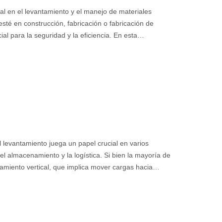
al en el levantamiento y el manejo de materiales
esté en construcción, fabricación o fabricación de
l para la seguridad y la eficiencia. En esta
ales de abrazaderas de placas, verticales y
l levantamiento juega un papel crucial en varios
 el almacenamiento y la logística. Si bien la mayoría de
tamiento vertical, que implica mover cargas hacia
ntal es igualmente importante pero a menudo menos
horizontal y por qué es esencial? Este artículo
izontal, explorando sus aplicaciones, técnicas,
fisiológicas y psicológicas que provoca.