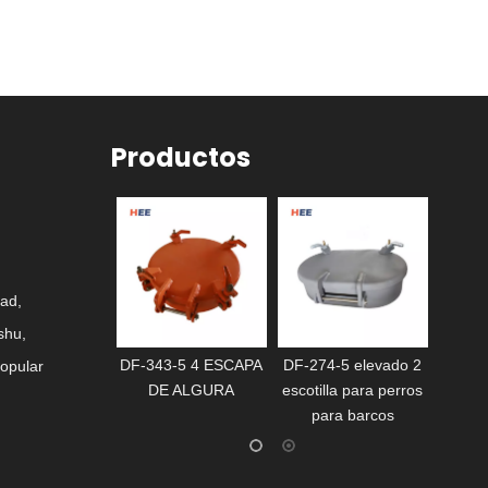
Productos
ESCOT
IMPERMEA
MANIJA
ad,
shu,
ILLA
DF-343-5 4 ESCAPA
DF-274-5 elevado 2
Popular
BLE CON
DE ALGURA
escotilla para perros
 EN T
para barcos