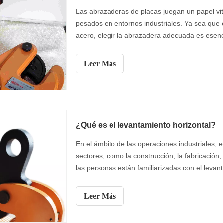
Las abrazaderas de placas juegan un papel vit
pesados ​​en entornos industriales. Ya sea que 
acero, elegir la abrazadera adecuada es esencia
publicación, discutiremos los dos tipos princip
horizontales, y sus aplicaciones únicas.
Leer Más
¿Qué es el levantamiento horizontal?
En el ámbito de las operaciones industriales, e
sectores, como la construcción, la fabricación,
las personas están familiarizadas con el levan
arriba o hacia abajo, el levantamiento horizo
discutido. Entonces, ¿qué es el levantamiento 
Leer Más
profundiza en el concepto de levantamiento hor
consideraciones de seguridad y las respuestas 