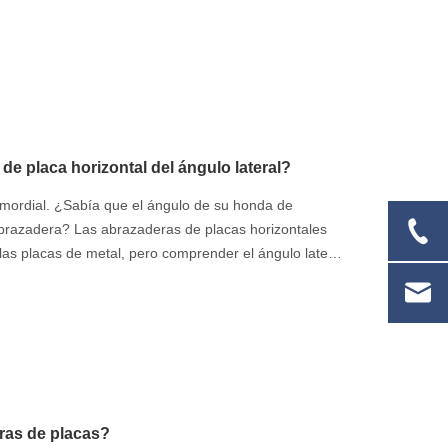
ia de elegir el tensor correcto para la seguridad y la
de placa horizontal del ángulo lateral?
rimordial. ¿Sabía que el ángulo de su honda de
abrazadera? Las abrazaderas de placas horizontales
las placas de metal, pero comprender el ángulo lateral
remos el ángulo lateral máximo para las abrazaderas de
ra la seguridad y la eficiencia de elevación. Aprenderá
dad de la abrazadera para sostener y levantar cargas
ras de placas?