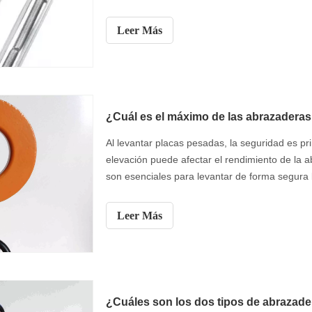
aparejo y por qué. Aprenderá sobre la importanc
eficiencia en varias aplicaciones.
Leer Más
¿Cuál es el máximo de las abrazaderas 
Al levantar placas pesadas, la seguridad es p
elevación puede afectar el rendimiento de la 
son esenciales para levantar de forma segura 
correcto es crucial. En este artículo, explora
placas horizontales y por qué es importante pa
Leer Más
cómo los diferentes ángulos afectan la capaci
pesadas de manera efectiva.
¿Cuáles son los dos tipos de abrazade