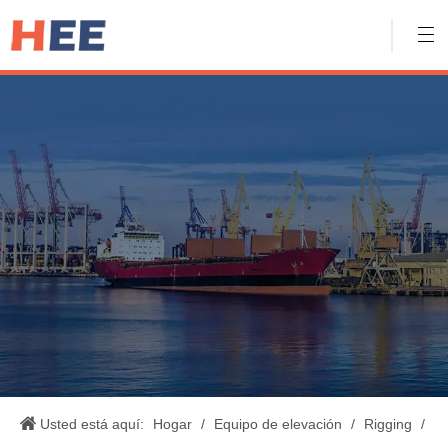
Usted está aquí:
Hogar
/
Equipo de elevación
/
Rigging
/