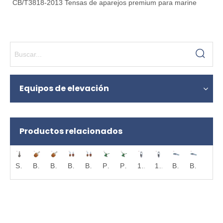
CB/T3818-2013 Tensas de aparejos premium para marine
Equipos de elevación
Productos relacionados
SB311 Cargo Marine Snatch Block
SB311 Cargo Marine Snatch Block
Bloque de carga de madera con bloqueo interno del barco
Bloque de carga de madera con bloqueo interno del barco
BLOQUE DE CARGA DE MADERA
BLOQUE DE CARGA DE MADERA
PINZA PARA CABLE DE ALAMBRE
PINZA PARA CABLE DE ALAMBRE
1-1/2 'SWL: 18.6t Sembrador de lomo cerrado robusto para Marine
1-1/2 'SWL: 18.6t Sembrador de lomo cerrado robusto para Marine
Bloque de polea de bloque de carga de acero fundido
Bloque de polea de bloque de carga de acero fundido