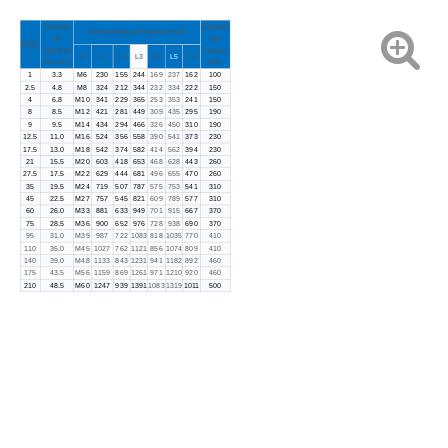
Cuerda
Longitud
Dimensiones principales (mm)
de
del
SWL
alambre
cuerpo
d
L1
L2
L3
L4
L5
L6
mm
(Dia Mm)
1
3.3
M6
230
155
244
169
237
162
100
2.5
4.8
M8
324
212
344
232
334
222
150
4
6.8
M10
341
229
365
253
353
241
150
8
8.5
M12
421
281
449
309
435
295
190
9
9.5
M14
434
294
466
326
450
310
190
12.5
11.0
M16
524
356
558
390
541
373
230
17.5
13.0
M18
542
374
582
414
562
394
230
21
15.5
M20
603
418
653
468
628
443
260
27.5
17.5
M22
629
444
681
496
655
470
260
35
19.5
M24
719
507
787
575
753
541
310
45
22.5
M27
757
545
821
609
789
577
310
60
26.0
M33
881
633
949
701
915
667
370
75
28.5
M36
900
652
976
728
938
690
370
95
31.0
M39
987
722
1083
818
1035
770
410
110
35.0
M45
1027
762
1121
856
1074
809
410
140
39.0
M48
1133
843
1231
941
1182
892
460
175
43.5
M56
1159
869
1261
971
1210
920
460
210
48.5
M60
1247
939
1391
1083
1319
1011
500