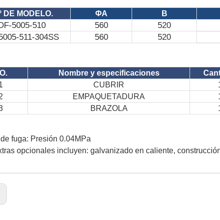
º DE MODELO.
ΦA
B
DF-5005-510
560
520
5005-511-304SS
560
520
O.
Nombre y especificaciones
Can
1
CUBRIR
2
EMPAQUETADURA
3
BRAZOLA
de fuga: Presión 0.04MPa
xtras opcionales incluyen: galvanizado en caliente, construcció
: