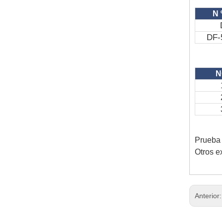
N 
DF-
N
Prueba 
Otros e
Anterior