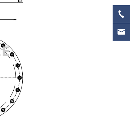
 para instalación en cubierta marina
DF-5005-511 Cubierta de escotilla de limpieza marina elevada con pernos múltiples