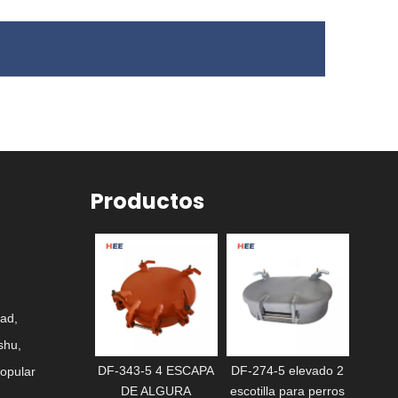
Productos
ad,
shu,
43-5 4 ESCAPA
DF-274-5 elevado 2
ESCOTILLA
DF-34
Popular
E ALGURA
escotilla para perros
IMPERMEABLE CON
D