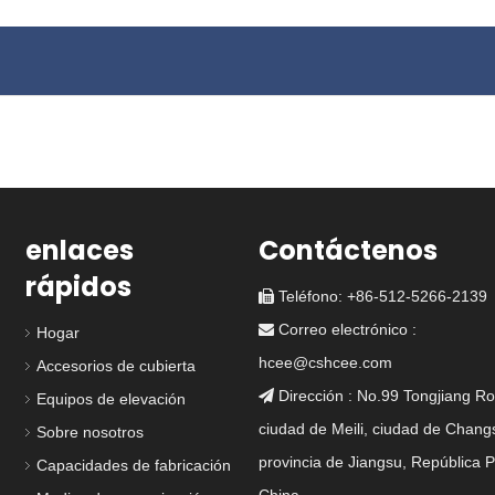
enlaces
Contáctenos
rápidos
Teléfono: +86-512-5266-2139

Correo electrónico :

Hogar
hcee@cshcee.com
Accesorios de cubierta
Dirección : No.99 Tongjiang Ro

Equipos de elevación
ciudad de Meili, ciudad de Chang
Sobre nosotros
43-5 4 ESCAPA
DF-274-5 elevado 2
ESCOTILLA
DF-3
provincia de Jiangsu, República 
Capacidades de fabricación
DE ALGURA
escotilla para perros
IMPERMEABLE CON
D