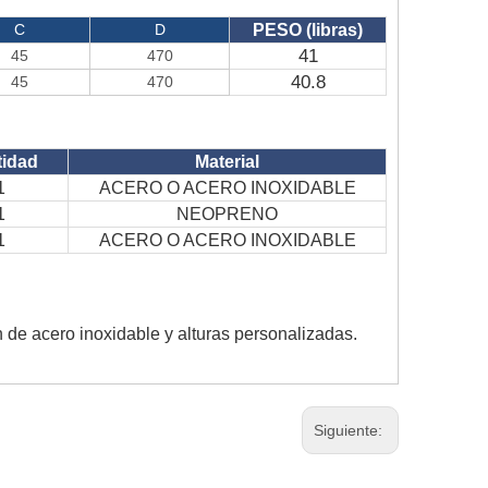
C
D
PESO (libras)
41
45
470
40.8
45
470
tidad
Material
1
ACERO O ACERO INOXIDABLE
1
NEOPRENO
1
ACERO O ACERO INOXIDABLE
n de acero inoxidable y alturas personalizadas.
Siguiente: