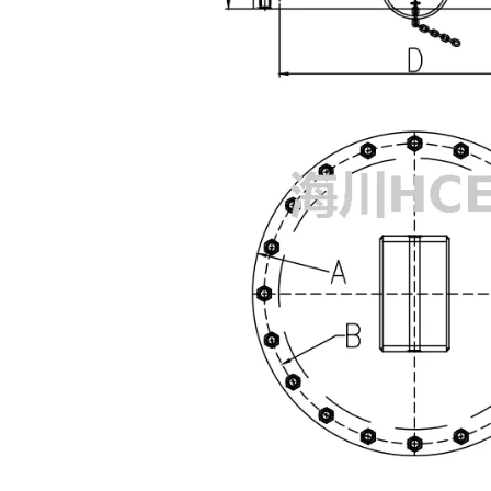
Asegure 6 escotilla de piso elevada para perros
Escotilla hermética de acción rápida