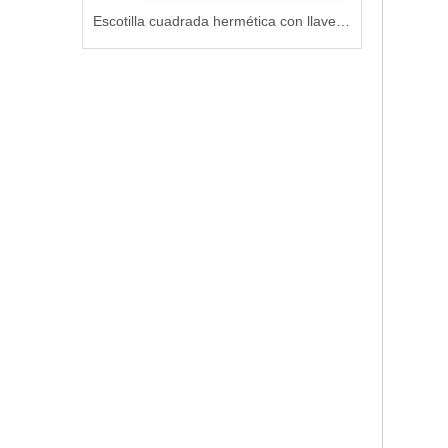
Boca de campana de succión de flujo de acero para sistemas de tuberías marinas
Escotilla cuadrada hermética con llave para embarcaciones marinas