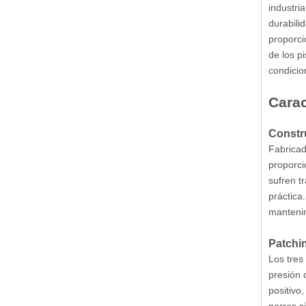
industri
durabili
proporci
de los p
condici
Carac
Constr
Fabricad
proporci
sufren t
práctica
manteni
Patchi
Los tres
presión 
positivo