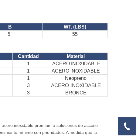
B
WT. (LBS)
5 '
55
Cantidad
Material
1
ACERO INOXIDABLE
1
ACERO INOXIDABLE
1
Neopreno
ACERO INOXIDABLE
3
3
BRONCE
e acero inoxidable premium a soluciones de acceso
ntenimiento mínimo son prioridades. A medida que la