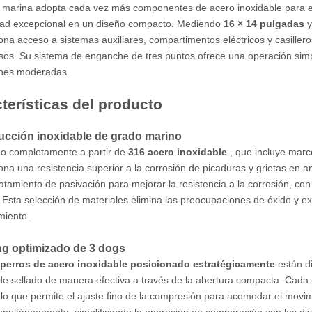
a marina adopta cada vez más componentes de acero inoxidable para en
dad excepcional en un diseño compacto. Mediendo
16 × 14 pulgadas
y
ona acceso a sistemas auxiliares, compartimentos eléctricos y casille
isos. Su sistema de enganche de tres puntos ofrece una operación simp
ones moderadas.
terísticas del producto
ucción inoxidable de grado marino
o completamente a partir de
316 acero inoxidable
, que incluye marco
ona una resistencia superior a la corrosión de picaduras y grietas en
ratamiento de pasivación para mejorar la resistencia a la corrosión, co
. Esta selección de materiales elimina las preocupaciones de óxido y ext
miento.
ng optimizado de 3 dogs
perros de acero inoxidable posicionado estratégicamente
están d
de sellado de manera efectiva a través de la abertura compacta. Cada 
, lo que permite el ajuste fino de la compresión para acomodar el movim