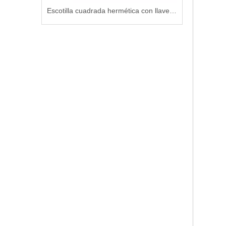
Escotilla cuadrada hermética con llave para embarcaciones marinas
Asegure 6 