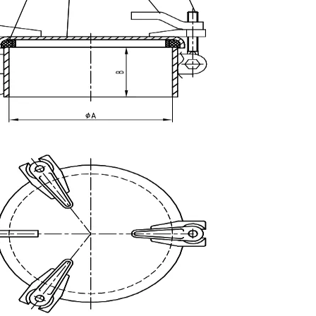
DF-5005-511 Cubierta de escotilla de limpieza marina elevada con pernos múltiples
DF-5005-510 Hatch de limpieza múltiple elevada