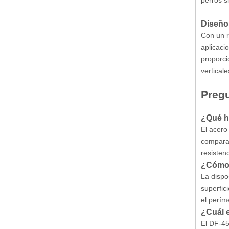
perros s
Diseño
Con un r
aplicaci
proporci
vertical
Pregu
¿Qué h
El acero
comparac
resisten
¿Cómo 
La dispo
superfic
el perím
¿Cuál e
El DF-45