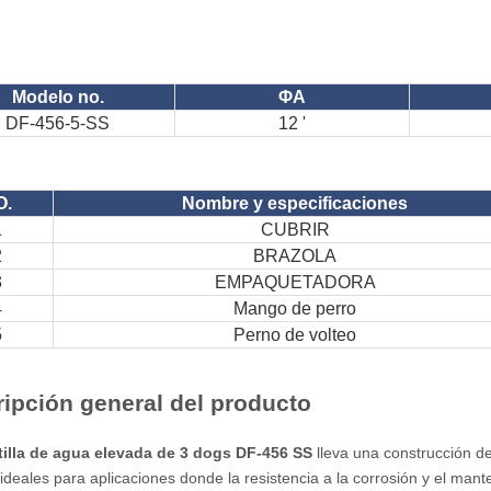
Modelo no.
ΦA
DF-456-5-SS
12 '
O.
Nombre y especificaciones
1
CUBRIR
2
BRAZOLA
3
EMPAQUETADORA
4
Mango de perro
5
Perno de volteo
ipción general del producto
tilla de agua elevada de 3 dogs DF-456 SS
lleva una construcción d
, ideales para aplicaciones donde la resistencia a la corrosión y el ma