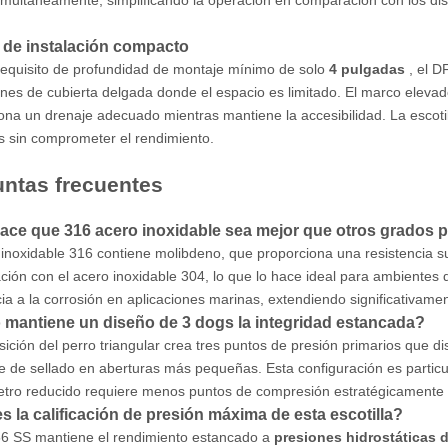
imultáneamente, simplificando la operación en comparación con los dis
 de instalación compacto
equisito de profundidad de montaje mínimo de solo
4 pulgadas
, el D
ones de cubierta delgada donde el espacio es limitado. El marco elevado
ona un drenaje adecuado mientras mantiene la accesibilidad. La escoti
es sin comprometer el rendimiento.
ntas frecuentes
ace que 316 acero inoxidable sea mejor que otros grados 
 inoxidable 316 contiene molibdeno, que proporciona una resistencia su
ión con el acero inoxidable 304, lo que lo hace ideal para ambiente
cia a la corrosión en aplicaciones marinas, extendiendo significativamen
mantiene un diseño de 3 dogs la integridad estancada?
sición del perro triangular crea tres puntos de presión primarios que d
ie de sellado en aberturas más pequeñas. Esta configuración es partic
etro reducido requiere menos puntos de compresión estratégicamente 
s la calificación de presión máxima de esta escotilla?
6 SS mantiene el rendimiento estancado a
presiones hidrostáticas d