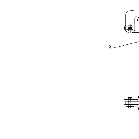
escotilla de piso elevada para perros
Escotilla hermética de acción rápida para instalación en cubierta marina