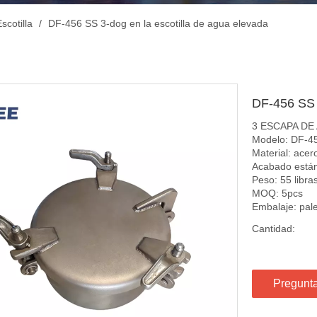
scotilla
/
DF-456 SS 3-dog en la escotilla de agua elevada
DF-456 SS 
3 ESCAPA DE
Modelo: DF-4
Material: acer
Acabado están
Peso: 55 libra
MOQ: 5pcs
Embalaje: pal
Cantidad:
Pregunt