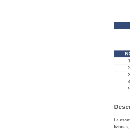
N
Descr
La
esco
livianas